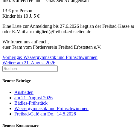
Inkl. Kaffee/Tee und 1 Glas Sekt/Orangensaft
13 € pro Person
Kinder bis 10 J. 5 €
Eine Liste zur Anmeldung bis 27.6.2026 liegt an der Freibad-Kasse a
oder E-Mail an: mitglied@freibad-erbstetten.de
Wir freuen uns auf euch,
euer Team vom Förderverein Freibad Erbstetten e.V.
Beitragsnavigation
Vorheriger
Vorherige:
Wassergymnastik und Frühschwimmen
Nächster
Beitrag:
Weiter:
am 21. August 2026
Suche
Beitrag:
nach:
Neueste Beiträge
Ausbaden
am 21. August 2026
Bädles-Frühstück
Wassergymnastik und Frühschwimmen
Freibad-Café am Do., 14.5.2026
Neueste Kommentare