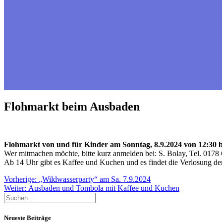
Flohmarkt beim Ausbaden
Flohmarkt von und für Kinder am Sonntag, 8.9.2024 von 12:30 b
Wer mitmachen möchte, bitte kurz anmelden bei: S. Bolay, Tel. 0178
Ab 14 Uhr gibt es Kaffee und Kuchen und es findet die Verlosung d
Beitragsnavigation
Vorheriger
Vorherige:
„Wildwasserparty“ am Sa. 7.9.2024
Nächster
Beitrag:
Weiter:
Ausbaden und Tombola mit Kaffee und Kuchen
Suche
Beitrag:
nach:
Neueste Beiträge