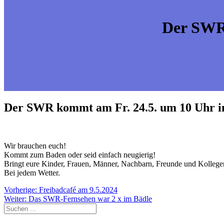
Der SWR 
Der SWR kommt am Fr. 24.5. um 10 Uhr i
Wir brauchen euch!
Kommt zum Baden oder seid einfach neugierig!
Bringt eure Kinder, Frauen, Männer, Nachbarn, Freunde und Kollege
Bei jedem Wetter.
Beitragsnavigation
Vorheriger
Vorherige:
Freibadcafé am 9.5.2024
Nächster
Beitrag:
Weiter:
Das SWR-Fernsehen war 2 x im Bädle
Suche
Beitrag:
nach: